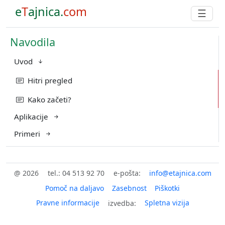
e
T
ajnica.
com
☰
Navodila
Uvod
Hitri pregled
Kako začeti?
Aplikacije
Primeri
@ 2026
tel.: 04 513 92 70
e-pošta:
Pomoč na daljavo
Zasebnost
Piškotki
Pravne informacije
Spletna vizija
izvedba: