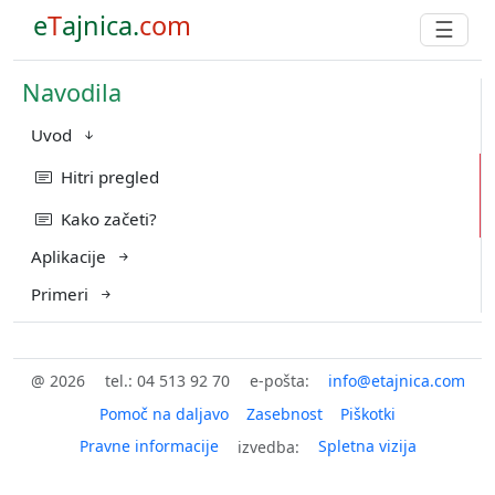
e
T
ajnica.
com
☰
Navodila
Uvod
Hitri pregled
Kako začeti?
Aplikacije
Primeri
@ 2026
tel.: 04 513 92 70
e-pošta:
Pomoč na daljavo
Zasebnost
Piškotki
Pravne informacije
Spletna vizija
izvedba: