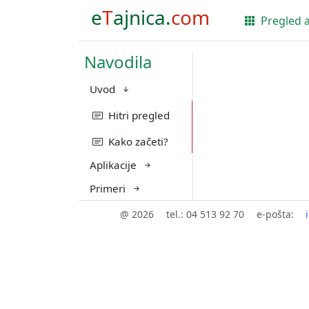
e
T
ajnica.
com
Pregled a
Navodila
Uvod
Hitri pregled
Kako začeti?
Aplikacije
Primeri
@ 2026
tel.: 04 513 92 70
e-pošta: