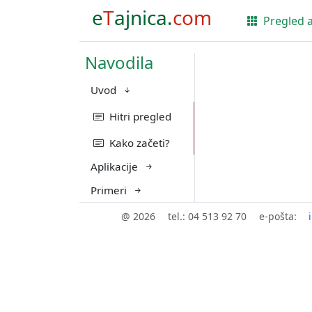
e
T
ajnica.
com
Pregled a
Navodila
Uvod
Hitri pregled
Kako začeti?
Aplikacije
Primeri
@ 2026
tel.: 04 513 92 70
e-pošta: