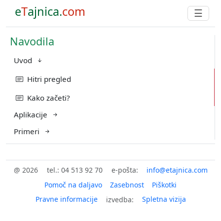
e
T
ajnica.
com
☰
Navodila
Uvod
Hitri pregled
Kako začeti?
Aplikacije
Primeri
@ 2026
tel.: 04 513 92 70
e-pošta:
Pomoč na daljavo
Zasebnost
Piškotki
Pravne informacije
Spletna vizija
izvedba: