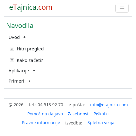
e
T
ajnica.
com
☰
Navodila
Uvod
Hitri pregled
Kako začeti?
Aplikacije
Primeri
@ 2026
tel.: 04 513 92 70
e-pošta:
Pomoč na daljavo
Zasebnost
Piškotki
Pravne informacije
Spletna vizija
izvedba: