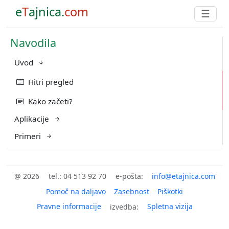
e
T
ajnica.
com
☰
Navodila
Uvod
Hitri pregled
Kako začeti?
Aplikacije
Primeri
@ 2026
tel.: 04 513 92 70
e-pošta:
Pomoč na daljavo
Zasebnost
Piškotki
Pravne informacije
Spletna vizija
izvedba: