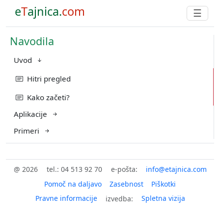
e
T
ajnica.
com
☰
Navodila
Uvod
Hitri pregled
Kako začeti?
Aplikacije
Primeri
@ 2026
tel.: 04 513 92 70
e-pošta:
Pomoč na daljavo
Zasebnost
Piškotki
Pravne informacije
Spletna vizija
izvedba: