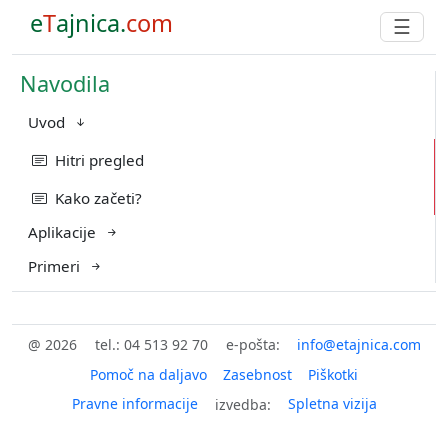
e
T
ajnica.
com
☰
Navodila
Uvod
Hitri pregled
Kako začeti?
Aplikacije
Primeri
@ 2026
tel.: 04 513 92 70
e-pošta:
Pomoč na daljavo
Zasebnost
Piškotki
Pravne informacije
Spletna vizija
izvedba: