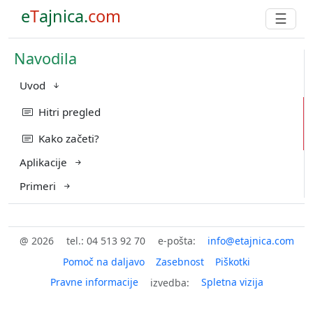
e
T
ajnica.
com
☰
Navodila
Uvod
Hitri pregled
Kako začeti?
Aplikacije
Primeri
@ 2026
tel.: 04 513 92 70
e-pošta:
Pomoč na daljavo
Zasebnost
Piškotki
Pravne informacije
Spletna vizija
izvedba: